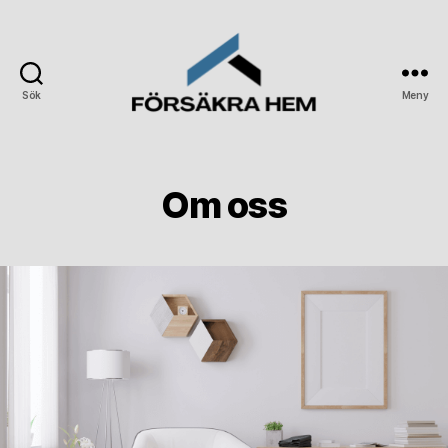
Sök
Meny
Forsakrahem.se
Om oss