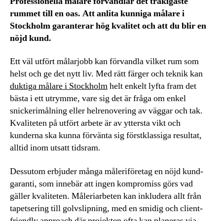
Professionella målare förvandlar det tråkigaste
rummet till en oas. Att anlita kunniga målare i
Stockholm garanterar hög kvalitet och att du blir en
nöjd kund.
Ett väl utfört målarjobb kan förvandla vilket rum som
helst och ge det nytt liv. Med rätt färger och teknik kan
duktiga målare i Stockholm
helt enkelt lyfta fram det
bästa i ett utrymme, vare sig det är fråga om enkel
snickerimålning eller helrenovering av väggar och tak.
Kvaliteten på utfört arbete är av yttersta vikt och
kunderna ska kunna förvänta sig förstklassiga resultat,
alltid inom utsatt tidsram.
Dessutom erbjuder många måleriföretag en nöjd kund-
garanti, som innebär att ingen kompromiss görs vad
gäller kvaliteten. Måleriarbeten kan inkludera allt från
tapetsering till golvslipning, med en smidig och client-
friendly approach där projekten ofta kan planeras via