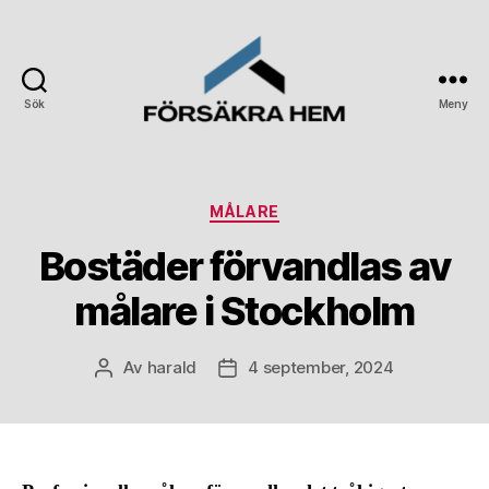
Sök
Meny
Forsakrahem.se
Kategorier
MÅLARE
Bostäder förvandlas av
målare i Stockholm
Av
harald
4 september, 2024
Inläggsförfattare
Inläggsdatum