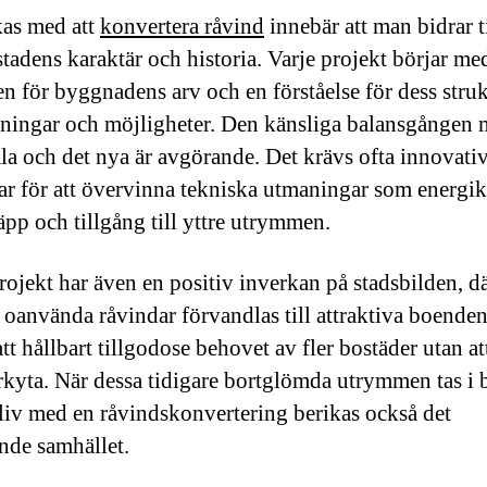
kas med att
konvertera råvind
innebär att man bidrar ti
stadens karaktär och historia. Varje projekt börjar me
en för byggnadens arv och en förståelse för dess struk
ningar och möjligheter. Den känsliga balansgången 
la och det nya är avgörande. Det krävs ofta innovati
ar för att övervinna tekniska utmaningar som energik
äpp och tillgång till yttre utrymmen.
rojekt har även en positiv inverkan på stadsbilden, d
e oanvända råvindar förvandlas till attraktiva boenden
 att hållbart tillgodose behovet av fler bostäder utan at
kyta. När dessa tidigare bortglömda utrymmen tas i 
 liv med en råvindskonvertering berikas också det
de samhället.