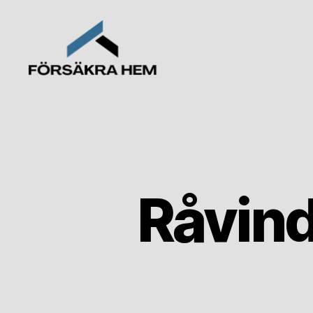
Forsakrahem.se
Råvind