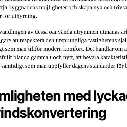
ttja byggnadens möjligheter och skapa nya och triv
r för uthyrning.
andlingen av dessa oanvända utrymmen utmanas ark
gare att respektera den ursprungliga fastighetens själ
gt som man tillför modern komfort. Det handlar om a
fullt blanda gammalt och nytt, att bevara karakterist
 samtidigt som man uppfyller dagens standarder för 
mligheten med lycka
vindskonvertering