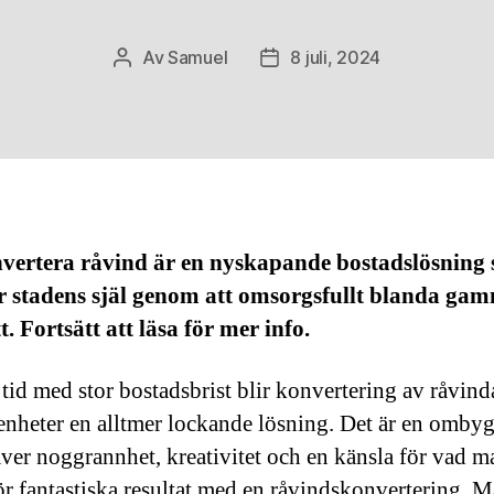
Av
Samuel
8 juli, 2024
Inläggsförfattare
Inläggsdatum
nvertera råvind är en nyskapande bostadslösning
r stadens själ genom att omsorgsfullt blanda gam
t. Fortsätt att läsa för mer info.
tid med stor bostadsbrist blir konvertering av råvinda
enheter en alltmer lockande lösning. Det är en omby
ver noggrannhet, kreativitet och en känsla för vad m
ör fantastiska resultat med en råvindskonvertering. 