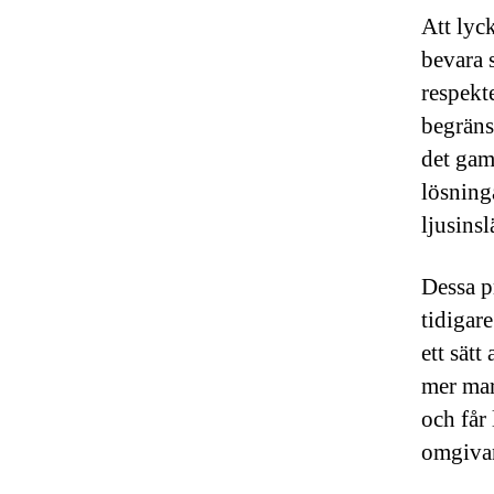
Att lyc
bevara 
respekt
begräns
det gam
lösning
ljusinsl
Dessa p
tidigar
ett sätt
mer mar
och får
omgivan