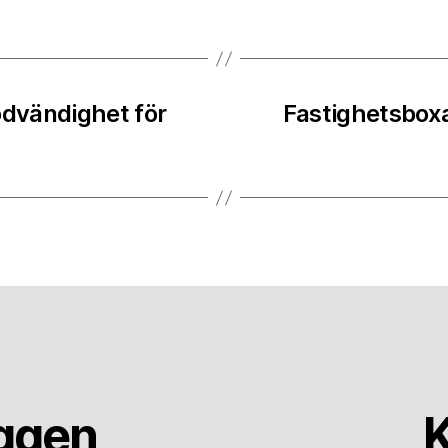
ödvändighet för
Fastighetsboxa
äggen
K