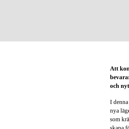
Att ko
bevara
och nyt
I denna 
nya läg
som krä
skapa f