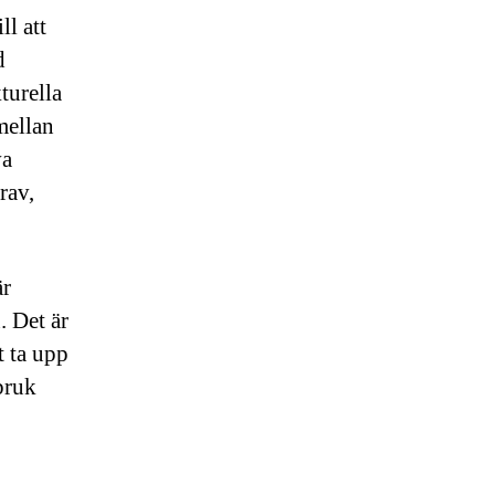
ll att
d
turella
mellan
va
rav,
är
. Det är
t ta upp
bruk