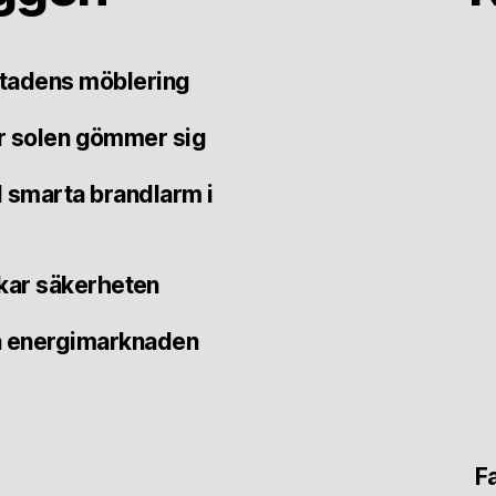
 stadens möblering
är solen gömmer sig
 smarta brandlarm i
kar säkerheten
ra energimarknaden
F