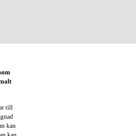
 som
malt
r till
ggnad
an kan
Man kan