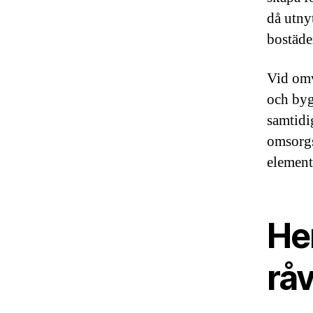
då utny
bostäde
Vid omv
och byg
samtidi
omsorgs
element
He
rå