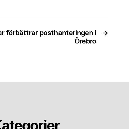
r förbättrar posthanteringen i
→
Örebro
ategorier