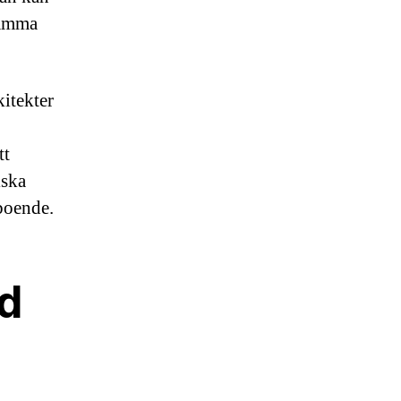
samma
itekter
tt
iska
boende.
d